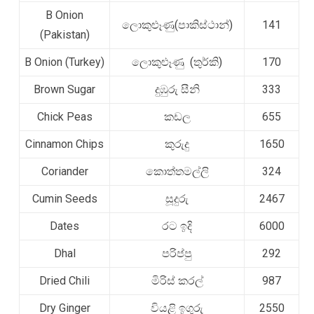
B Onion
ලොකුළූණු(පාකිස්ථාන්)
141
(Pakistan)
B Onion (Turkey)
ලොකුළූණු (තුර්කි)
170
Brown Sugar
දුඹුරු සීනි
333
Chick Peas
කඩල
655
Cinnamon Chips
කුරුදු
1650
Coriander
කොත්තමල්ලි
324
Cumin Seeds
සූදුරු
2467
Dates
රට ඉදි
6000
Dhal
පරිප්පු
292
Dried Chili
මිරිස් කරල්
987
Dry Ginger
වියළි ඉගුරු
2550