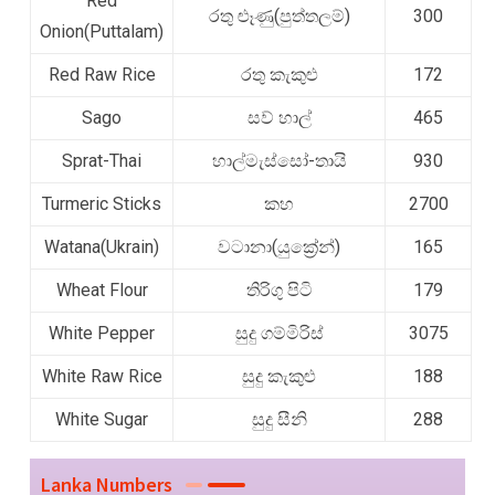
Red
රතු ළූණු(පුත්තලම්)
300
Onion(Puttalam)
Red Raw Rice
රතු කැකුළු
172
Sago
සව් හාල්
465
Sprat-Thai
හාල්මැස්සෝ-තායි
930
Turmeric Sticks
කහ
2700
Watana(Ukrain)
වටානා(යුක්‍රේන්)
165
Wheat Flour
තිරිගු පිටි
179
White Pepper
සුදු ගම්මිරිස්
3075
White Raw Rice
සුදු කැකුළු
188
White Sugar
සුදු සීනි
288
Lanka Numbers