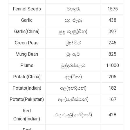
Fennel Seeds
මහදුරු
1575
Garlic
සුදු ළූණු
438
Garlic(China)
සුදු ළූණු(චීන)
397
Green Peas
ග්‍රීන් පීස්
245
Mung Bean
මුං ඇට
825
Plums
මුද්දරප්පලම්
11000
Potato(China)
අල(චීන)
205
Potato(Indian)
අල(ඉන්දියන්)
182
Potato(Pakistan)
අල(පාකිස්ථාන්)
167
Red
රතු ළූණු(ඉන්දියන්)
428
Onion(Indian)