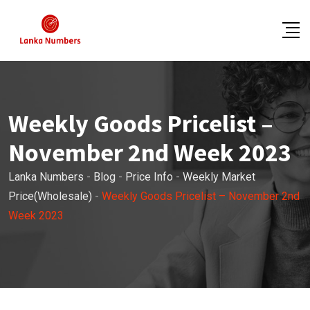
Skip
to
content
Weekly Goods Pricelist –
November 2nd Week 2023
Lanka Numbers
-
Blog
-
Price Info
-
Weekly Market
Price(Wholesale)
-
Weekly Goods Pricelist – November 2nd
Week 2023